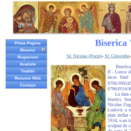
Biserica
Prima Pagina
Biserici
Sf. Nicolae (Poeni)
-
Sf. Gheorghe
Rugaciuni
Acatiste
Biserica cu
Traditii
II - Lunca de
lacas fiind
Resurse Web
0766/399245
Contact
0786/051636
La data de 
biserici, fi
Nicolae Zugr
Ludovic a rea
plan treflat
1934, s-au in
sculptat de c
de catre P. 